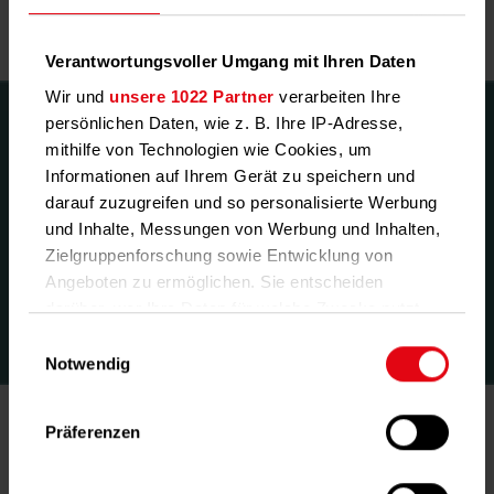
Verantwortungsvoller Umgang mit Ihren Daten
Wir und
unsere 1022 Partner
verarbeiten Ihre
persönlichen Daten, wie z. B. Ihre IP-Adresse,
Berechnen Sie Ihr persönliches
mithilfe von Technologien wie Cookies, um
Angebot
Informationen auf Ihrem Gerät zu speichern und
darauf zuzugreifen und so personalisierte Werbung
In wenigen Klicks kommen Sie zu Ihrem Preis – individuell
und Inhalte, Messungen von Werbung und Inhalten,
und verbindlich.
Zielgruppenforschung sowie Entwicklung von
Angeboten zu ermöglichen. Sie entscheiden
darüber, wer Ihre Daten für welche Zwecke nutzt.
Jetzt Angebot berechnen
Sie können Ihre Einwilligung jederzeit über die
Einwilligungsauswahl
Cookie-Erklärung oder durch Klicken auf das
Notwendig
Privacy Trigger Symbol ändern oder widerrufen
Präferenzen
Wenn Sie es erlauben, würden wir auch gerne:
Ein Preis. Ohne versteckte Kosten.
Informationen über Ihre geografische Lage